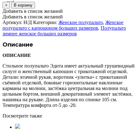
+
В корзину
Добавить в список желаний
Добавить в список желаний
Артикул:
Н/Д
Категории:
Женские полупальто
,
Женское
полупальто с капюшоном больших размеров
,
Полупальто
зимнее женское больших размеров
Описание
ОПИСАНИЕ
Стильное полупальто Эдита имеет актуальный грушевидный
силуэт и женственный капюшон с трикотажной отделкой.
Детали: втачной рукав, воротник «улитка» с трикотажной
съёмной отделкой, боковые горизонтальные наклонные
карманы на молнии, застёжка центральная на молнии под
цельным бортом, внешний декоративный элемент застёжки,
нашивка на рукаве. Длина изделия по спинке 105 см.
Температура комфорта от-5 до -20.
Посмотрите также